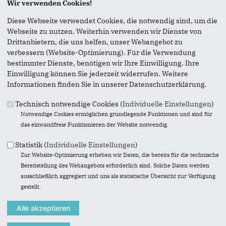
Wir verwenden Cookies!
Seite versenden
Diese Webseite verwendet Cookies, die notwendig sind, um die
Webseite zu nutzen. Weiterhin verwenden wir Dienste von
Vielen Dank, dass Sie die Inhalte unserer Homepage
Drittanbietern, die uns helfen, unser Webangebot zu
weiterempfehlen.
verbessern (Website-Optimierung). Für die Verwendung
bestimmter Dienste, benötigen wir Ihre Einwilligung. Ihre
Anmerkung: Ihre E-Mail-Adresse wird benötigt um die
Einwilligung können Sie jederzeit widerrufen. Weitere
Personen, denen Sie die Seite weiterempfehlen, zu
Informationen finden Sie in unserer Datenschutzerklärung.
informieren, von wem die Empfehlung kommt, und dass es
kein Spam ist.
Technisch notwendige Cookies (
Individuelle Einstellungen
)
Notwendige Cookies ermöglichen grundlegende Funktionen und sind für
Das mit * gekennzeichnete Feld ist ein Pflichtfeld.
das einwandfreie Funktionieren der Website notwendig.
Eigene E-Mail-Adresse
*
Statistik (
Individuelle Einstellungen
)
Zur Website-Optimierung erheben wir Daten, die bereits für die technische
Bereitstellung des Webangebots erforderlich sind. Solche Daten werden
Eigener Name
*
ausschließlich aggregiert und uns als statistische Übersicht zur Verfügung
gestellt.
Senden an
*