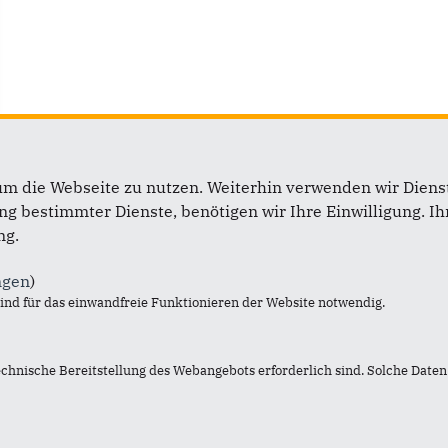
um die Webseite zu nutzen. Weiterhin verwenden wir Dienst
 bestimmter Dienste, benötigen wir Ihre Einwilligung. Ihr
Links
ng.
Impressum
ngen
)
Kontakt
nd für das einwandfreie Funktionieren der Website notwendig.
Jobs
Datenschutz
echnische Bereitstellung des Webangebots erforderlich sind. Solche Daten 
Informationen nach Art. 1
Netiquette
Datenschutz Social Media