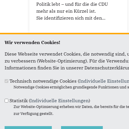
Politik lebt – und für die die CDU
mehr als nur ein Kürzel ist.
Sie identifizieren sich mit den...
Wir verwenden Cookies!
Diese Webseite verwendet Cookies, die notwendig sind, 
zu verbessern (Website-Optimierung). Für die Verwendung
Fußbereich
Im Web
Informationen finden Sie in unserer Datenschutzerkläru
Hendrik Wüst
Technisch notwendige Cookies (
Individuelle Einstellu
CDU Deutschlands
Notwendige Cookies ermöglichen grundlegende Funktionen und si
NRW-Landesgruppe im Bundestag
CDU-Landtagsfraktion
Statistik (
Individuelle Einstellungen
)
Zur Website-Optimierung erheben wir Daten, die bereits für die t
NRW-Bereich in CDUplus
zur Verfügung gestellt.
CDU-NRW-Kampagnenportal