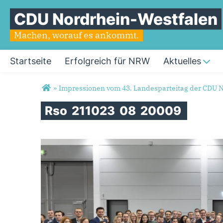
CDU Nordrhein-Westfalen
Machen, worauf es ankommt.
Startseite
Erfolgreich für NRW
Aktuelles
Sie sind hier
»
Impressionen vom 43. Landesparteitag der CDU 
Rso
211023
08
20009