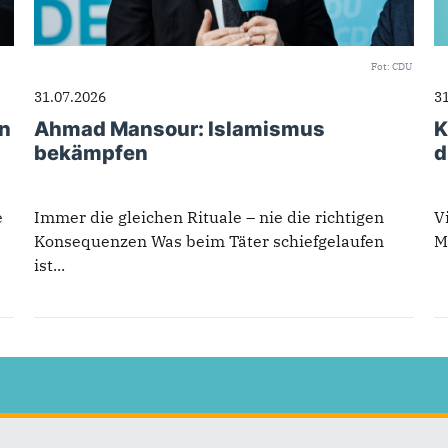
Fot: CDU
31.07.2026
3
in
Ahmad Mansour: Islamismus
K
bekämpfen
d
e
Immer die gleichen Rituale – nie die richtigen
V
Konsequenzen Was beim Täter schiefgelaufen
M
ist...