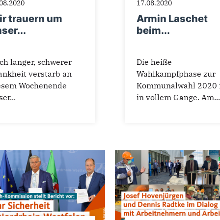
08.2020
17.08.2020
r trauern um
Armin Laschet
ser...
beim...
ch langer, schwerer
Die heiße
ankheit verstarb an
Wahlkampfphase zur
esem Wochenende
Kommunalwahl 2020 i
er...
in vollem Gange. Am...