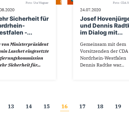
Foto: Uta Wagner
Foto: CDA
08.2020
24.07.2020
hr Sicherheit für
Josef Hovenjürg
rdrhein-
und Dennis Radt
stfalen -...
im Dialog mit...
e von Ministerpräsident
Gemeinsam mit dem
min Laschet eingesetzte
Vorsitzenden der CDA
gierungskommission
Nordrhein-Westfalen
hr Sicherheit für...
Dennis Radtke war...
13
14
15
16
17
18
19