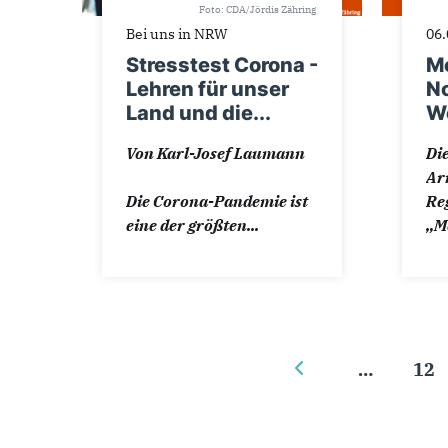
Foto: CDA/Jördis Zähring
Bei uns in NRW
06.
Stresstest Corona -
Me
Lehren für unser
No
Land und die...
We
Von Karl-Josef Laumann
Di
Ar
Die Corona-Pandemie ist
Re
eine der größten...
„Me
…
12