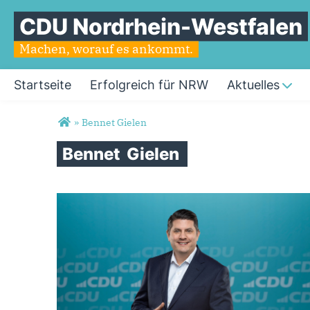
CDU Nordrhein-Westfalen
Machen, worauf es ankommt.
Startseite
Erfolgreich für NRW
Aktuelles
Sie sind hier
»
Bennet Gielen
Bennet
Gielen