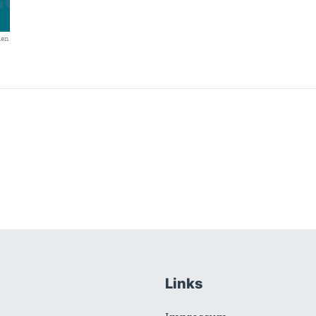
len
Links