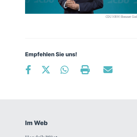
CDU NRW/Bennet Gie
Empfehlen Sie uns!
Fußbereich
Im Web