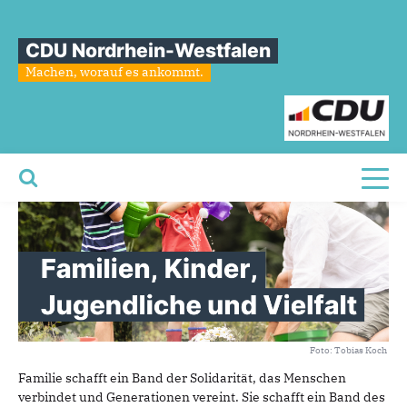
Sie sind hier
»
Familien, Kinder, Jugendliche und Vielfalt
CDU Nordrhein-Westfalen
Familien,
Kinder,
Jugendliche
und
Machen, worauf es ankommt.
Vielfalt
Toggl
Foto: Tobias Koch
Familie schafft ein Band der Solidarität, das Menschen
verbindet und Generationen vereint. Sie schafft ein Band des