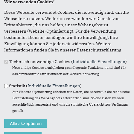
Wir verwenden Cookies!
Seite versenden
Diese Webseite verwendet Cookies, die notwendig sind, um die
Webseite zu nutzen. Weiterhin verwenden wir Dienste von
Vielen Dank, dass Sie die Inhalte unserer Homepage
Drittanbietern, die uns helfen, unser Webangebot zu
weiterempfehlen.
verbessern (Website-Optimierung). Für die Verwendung
bestimmter Dienste, benötigen wir Ihre Einwilligung. Ihre
Anmerkung: Ihre E-Mail-Adresse wird benötigt um die
Einwilligung können Sie jederzeit widerrufen. Weitere
Personen, denen Sie die Seite weiterempfehlen, zu
Informationen finden Sie in unserer Datenschutzerklärung.
informieren, von wem die Empfehlung kommt, und dass es
kein Spam ist.
Technisch notwendige Cookies (
Individuelle Einstellungen
)
Notwendige Cookies ermöglichen grundlegende Funktionen und sind für
Das mit * gekennzeichnete Feld ist ein Pflichtfeld.
das einwandfreie Funktionieren der Website notwendig.
Eigene E-Mail-Adresse
*
Statistik (
Individuelle Einstellungen
)
Zur Website-Optimierung erheben wir Daten, die bereits für die technische
Bereitstellung des Webangebots erforderlich sind. Solche Daten werden
Eigener Name
*
ausschließlich aggregiert und uns als statistische Übersicht zur Verfügung
gestellt.
Senden an
*