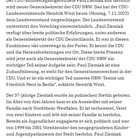
Der CDU-Bundestagsabgeordnete Paul Ziemiak aus Iserlohn
wird neuer Generalsekretär der CDU NRW. Das hat der CDU-
Landesvorsitzende Hendrik Wüst heute (Montag, 7.11.2022)
dem Landesvorstand vorgeschlagen. Der Landesvorstand
unterstützt den Vorschlag einvernehmlich. „Paul Ziemiak
verfügt über breite politische Erfahrungen, unter anderem
als Generalsekretär der CDU Deutschlands. Er war in diesen
Funktionen viel unterwegs in der Partei. Er kennt die CDU
und die Herausforderungen vor Ort. Diese breite Präsenz
wird jetzt auch als Generalsekretär der CDU NRW ein
wichtiger Teil seiner Aufgabe sein. Paul Ziemiak ist eine
Zukunftslösung, er steht für den Generationenwechsel in der
CDU. Und er ist ein wichtiger Teil unseres NRW-Teams um
Friedrich Merz in Berlin”, erklärte Hendrik Wüst.
Der 37-jährige Ziemiak wurde im polnischen Stettin geboren.
Im Alter von drei Jahren kam er als Aussiedler mit seiner
Familie nach Nordrhein-Westfalen. Er ist verheiratet, Vater
von zwei Kindern und lebt mit seiner Familie in Iserlohn.
Bereits als Jugendlicher engagierte er sich politisch und war
von 1999 bis 2001 Vorsitzender des neugegründeten Kinder-
und Jugendparlaments der Stadt Iserlohn. Paul Ziemiak